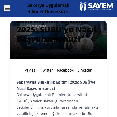
Sakarya Uygulamalı
Open menu
Sakarya’da
Bilimler Üniversitesi
Bilirkişilik Eğitimi
2025: SUBÜ’ye Nasıl
Özel
Başvurursunuz?
01 Mayıs 2025
•
10 dk okuma
Paylaş:
Twitter
Facebook
LinkedIn
Sakarya’da Bilirkişilik Eğitimi 2025: SUBÜ’ye
Nasıl Başvurursunuz?
Sakarya Uygulamalı Bilimler Üniversitesi
(SUBÜ), Adalet Bakanlığı tarafından
yetkilendirilmiş kurumlar arasında yer almakta
ve bilirkişilik temel eğitimi sunmaktadır.
Bu