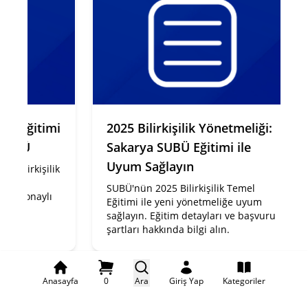
lik Eğitimi
2025 Bilirkişilik Yönetmeliği:
SUBÜ
Sakarya SUBÜ Eğitimi ile
Uyum Sağlayın
bilirkişilik
samlı
SUBÜ'nün 2025 Bilirkişilik Temel
ığı onaylı
Eğitimi ile yeni yönetmeliğe uyum
adır.
sağlayın. Eğitim detayları ve başvuru
şartları hakkında bilgi alın.
Anasayfa
0
Ara
Giriş Yap
Kategoriler