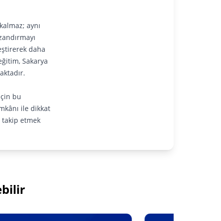
 kalmaz; aynı
azandırmayı
leştirerek daha
eğitim, Sakarya
aktadır.
için bu
kânı ile dikkat
n takip etmek
bilir