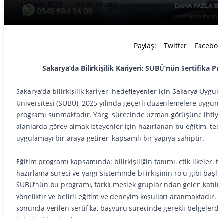
01 Mayıs 2025
•
10 dk okuma
Paylaş:
Twitter
Facebo
Sakarya’da Bilirkişilik Kariyeri: SUBÜ’nün Sertifika 
Sakarya’da bilirkişilik kariyeri hedefleyenler için Sakarya Uygu
Üniversitesi (SUBÜ), 2025 yılında geçerli düzenlemelere uygun 
programı sunmaktadır. Yargı sürecinde uzman görüşüne ihti
alanlarda görev almak isteyenler için hazırlanan bu eğitim, teo
uygulamayı bir araya getiren kapsamlı bir yapıya sahiptir.
Eğitim programı kapsamında; bilirkişiliğin tanımı, etik ilkeler, t
hazırlama süreci ve yargı sisteminde bilirkişinin rolü gibi başlık
SUBÜ’nün bu programı, farklı meslek gruplarından gelen katıl
yöneliktir ve belirli eğitim ve deneyim koşulları aranmaktadır
sonunda verilen sertifika, başvuru sürecinde gerekli belgelerd