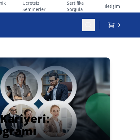
mik
Ücretsiz
Sertifika
İletişim
Seminerler
Sorgula
Ara
0
sepetteki ürü
 Kariyeri:
ogramı