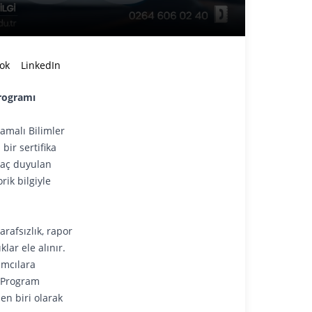
ok
LinkedIn
Programı
lamalı Bilimler
bir sertifika
yaç duyulan
rik bilgiyle
arafsızlık, rapor
lar ele alınır.
ımcılara
. Program
en biri olarak