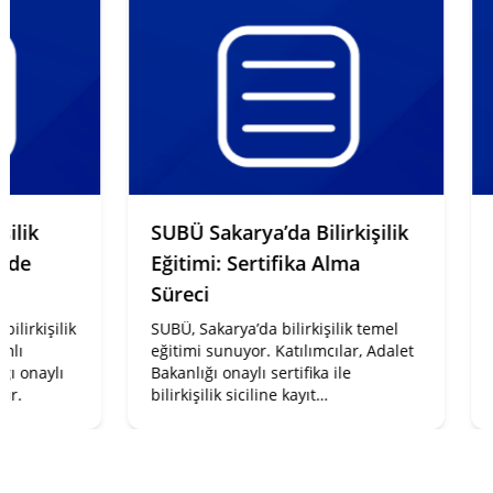
ik
SUBÜ Sakarya’da Bilirkişilik
Sak
e
Eğitimi: Sertifika Alma
Eğ
Süreci
Av
kişilik
SUBÜ, Sakarya’da bilirkişilik temel
SUB
eğitimi sunuyor. Katılımcılar, Adalet
eğit
naylı
Bakanlığı onaylı sertifika ile
uyg
bilirkişilik siciline kayıt
res
yaptırabiliyor.