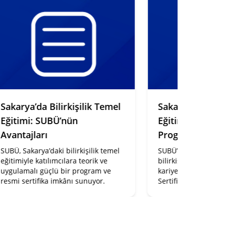
arya’da Bilirkişilik Temel
Sakarya’da Bilirkiş
itimi: SUBÜ’nün
Eğitimi: SUBÜ’den 
antajları
Program
Ü, Sakarya’daki bilirkişilik temel
SUBÜ’nün Sakarya’da dü
imiyle katılımcılara teorik ve
bilirkişilik temel eğitimi 
ulamalı güçlü bir program ve
kariyerinize resmi bir a
mi sertifika imkânı sunuyor.
Sertifikalı program deta