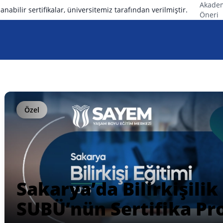
Akade
anabilir sertifikalar, üniversitemiz tarafından verilmiştir.
Öneri
Özel
Sakarya’da Bilirkişilik
SUBÜ’nün Sertifika Pr