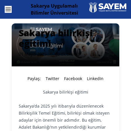
Sakarya Uygulamalı
Open menu
Bilimler Üniversitesi
Sakarya bilirkişi
Özel
eğitimi
01 Mayıs 2025
•
10 dk okuma
Paylaş:
Twitter
Facebook
LinkedIn
Sakarya bilirkişi eğitimi
Sakarya’da 2025 yılı itibarıyla düzenlenecek
Bilirkişilik Temel Eğitimi, bilirkişi olmak isteyen
adaylar için önemli bir adımdır. Bu eğitim,
Adalet Bakanlığı’nın yetkilendirdiği kurumlar