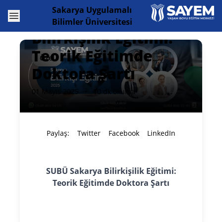
Sakarya Uygulamalı
Open menu
SUBÜ Sakarya
Bilimler Üniversitesi
Bilirkişilik Eğitimi:
Teorik Eğitimde
Özel
Doktora Şartı
01 Mayıs 2025
•
10 dk okuma
Paylaş:
Twitter
Facebook
LinkedIn
SUBÜ Sakarya Bilirkişilik Eğitimi:
Teorik Eğitimde Doktora Şartı