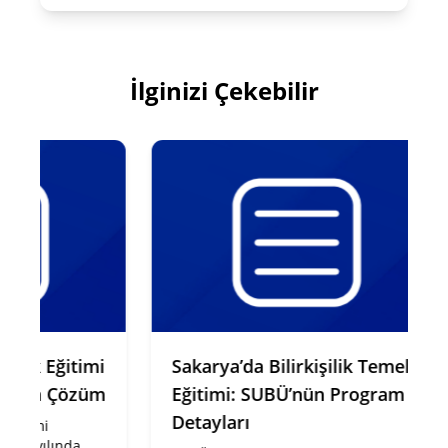
İlginizi Çekebilir
şilik Eğitimi
Sakarya’da Bilirkişilik Temel
Ü’den Çözüm
Eğitimi: SUBÜ’nün Program
Detayları
 eğitimi
2025 yılında