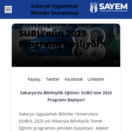
Sakarya Uygulamalı
Open menu
Sakarya’da
Bilimler Üniversitesi
Bilirkişilik Eğitimi:
SUBÜ’nün 2025
Özel
Programı Başlıyor!
01 Mayıs 2025
•
10 dk okuma
Paylaş:
Twitter
Facebook
LinkedIn
Sakarya’da Bilirkişilik Eğitimi: SUBÜ’nün 2025
Programı Başlıyor!
Sakarya Uygulamalı Bilimler Üniversitesi
(SUBÜ), 2025 yılı itibarıyla Bilirkişilik Temel
Eğitimi programını yeniden başlatıyor. Adalet