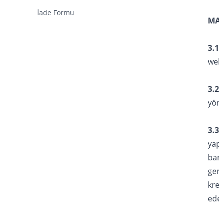
İade Formu
MA
3.1
web
3.2
yön
3.3
yap
ba
ger
kr
ed