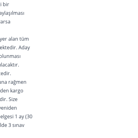
i bir
aylaşılması
varsa
 yer alan tüm
ektedir. Aday
 olunması
acaktır.
edir.
 buna rağmen
iden kargo
ir. Size
 yeniden
lgesi 1 ay (30
lde 3 sınav