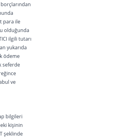
t borçlarından
umunda
 para ile
usu olduğunda
CI ilgili tutarı
an yukarıda
ak ödeme
k seferde
reğince
abul ve
 bilgileri
eki kişinin
FT şeklinde