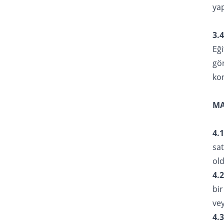
yap
3.4
Eği
gö
kon
MA
4.1
sat
old
4.2
bir
vey
4.3