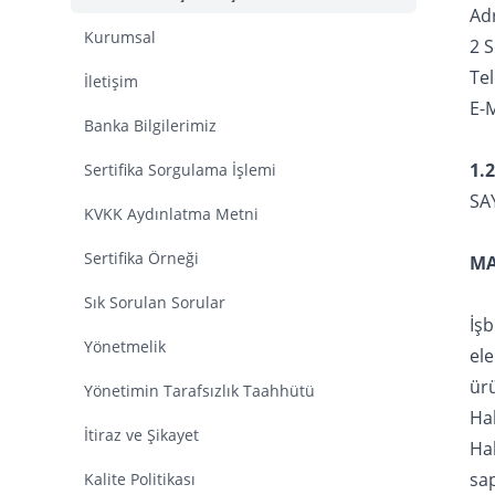
Adr
Kurumsal
2 
Tel
İletişim
E-
Banka Bilgilerimiz
1.2
Sertifika Sorgulama İşlemi
SAY
KVKK Aydınlatma Metni
Sertifika Örneği
MA
Sık Sorulan Sorular
İşb
Yönetmelik
ele
ürü
Yönetimin Tarafsızlık Taahhütü
Ha
İtiraz ve Şikayet
Ha
sa
Kalite Politikası