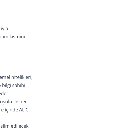
uyla
pam kısmını
el nitelikleri,
 bilgi sahibi
eder.
şulu ile her
re içinde ALICI
slim edilecek