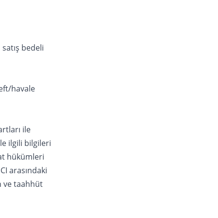
 satış bedeli
eft/havale
tları ile
 ilgili bilgileri
at hükümleri
ICI arasındaki
n ve taahhüt