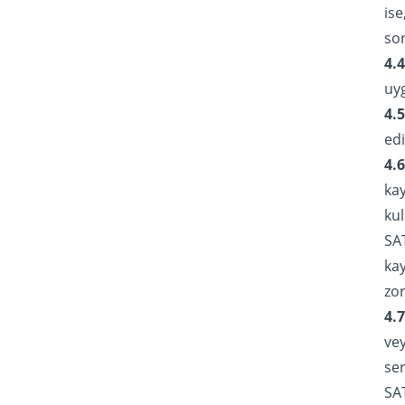
ise
so
4.4
uy
4.5
edi
4.6
kay
kul
SAT
kay
zo
4.7
vey
ser
SAT