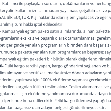
8-
Katılımcı ile paylaşılan soruların, dokümanların ve herhang
eryalin kullanım izni alınmadan yayılması, çoğaltılması ve p
AL BİR SUÇTUR. Kişi hakkında idari işlem yapılacak ve eğer 
anılmış tüm hakkı iptal edilecektir.
-
Kampanyalı eğitim paketi satın alımlarında, alınan pakette
ogramların eksiksiz ve başarılı olarak tamamlanması gerekm
et içeriğinde yer alan programların birinden dahi başarısız
rumunda pakette yer alan tüm programlardan başarısız sayıl
panyalı eğitim paketleri bir bütün olarak değerlendirilmekt
0-
Fiziki kargo tercihi yapan, kargo gönderimi sağlanan ve
slim almayan ve sertifikası merkezimize dönen adayların yen
nderimi yapılması için 1000₺ ek ödeme yapması gerekmekted
derilen kargoları lütfen teslim alınız. Teslim alınmaması ve
rgolanması için ek ödeme yapılmaması durumunda adayın be
) içerisinde imha edilecektir. Fiziki kargo ödemesi yaptığı ha
kkından başarısız olan adayın belgesi gönderilmeyecektir.