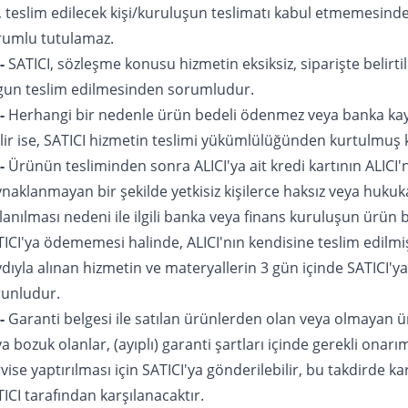
, teslim edilecek kişi/kuruluşun teslimatı kabul etmemesind
rumlu tutulamaz.
-
SATICI, sözleşme konusu hizmetin eksiksiz, siparişte belirtil
gun teslim edilmesinden sorumludur.
-
Herhangi bir nedenle ürün bedeli ödenmez veya banka kayı
lir ise, SATICI hizmetin teslimi yükümlülüğünden kurtulmuş k
-
Ürünün tesliminden sonra ALICI'ya ait kredi kartının ALICI
naklanmayan bir şekilde yetkisiz kişilerce haksız veya hukuka
lanılması nedeni ile ilgili banka veya finans kuruluşun ürün 
ICI'ya ödememesi halinde, ALICI'nın kendisine teslim edilmi
dıyla alınan hizmetin ve materyallerin 3 gün içinde SATICI'ya 
runludur.
-
Garanti belgesi ile satılan ürünlerden olan veya olmayan ür
a bozuk olanlar, (ayıplı) garanti şartları içinde gerekli onarım
vise yaptırılması için SATICI'ya gönderilebilir, bu takdirde ka
ICI tarafından karşılanacaktır.