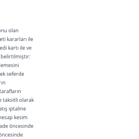
onu olan
i kararları ile
di kartı ile ve
elirtilmiştir:
ödemesini
tek seferde
rın
arafların
taksitli olarak
tış iptaline
n hesap kesim
 iade öncesinde
e öncesinde