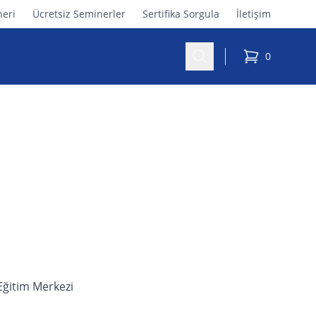
eri
Ücretsiz Seminerler
Sertifika Sorgula
İletişim
Ara
0
sepetteki ürü
Eğitim Merkezi