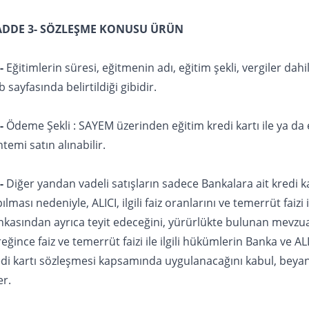
DDE 3- SÖZLEŞME KONUSU ÜRÜN
-
Eğitimlerin süresi, eğitmenin adı, eğitim şekli, vergiler dahil
 sayfasında belirtildiği gibidir.
-
Ödeme Şekli : SAYEM üzerinden eğitim kredi kartı ile ya da 
temi satın alınabilir.
-
Diğer yandan vadeli satışların sadece Bankalara ait kredi kar
ılması nedeniyle, ALICI, ilgili faiz oranlarını ve temerrüt faizi ile
nkasından ayrıca teyit edeceğini, yürürlükte bulunan mevzu
eğince faiz ve temerrüt faizi ile ilgili hükümlerin Banka ve AL
edi kartı sözleşmesi kapsamında uygulanacağını kabul, beya
er.