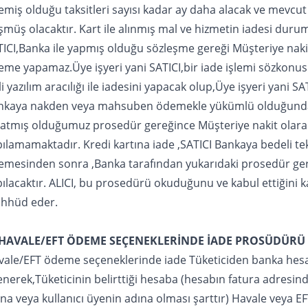
miş olduğu taksitleri sayısı kadar ay daha alacak ve mevcu
şmüş olacaktır. Kart ile alınmış mal ve hizmetin iadesi dur
ICI,Banka ile yapmış olduğu sözleşme gereği Müşteriye nakit
eme yapamaz.Üye işyeri yani SATICI,bir iade işlemi sözkon
ili yazılım aracılığı ile iadesini yapacak olup,Üye işyeri yani SATI
nkaya nakden veya mahsuben ödemekle yükümlü olduğund
latmış olduğumuz prosedür gereğince Müşteriye nakit olar
ılamamaktadır. Kredi kartına iade ,SATICI Bankaya bedeli te
emesinden sonra ,Banka tarafından yukarıdaki prosedür ge
ılacaktır. ALICI, bu prosedürü okuduğunu ve kabul ettiğini k
ahhüd eder.
 HAVALE/EFT ÖDEME SEÇENEKLERİNDE İADE PROSÜDÜRÜ
vale/EFT ödeme seçeneklerinde iade Tüketiciden banka hesap
enerek,Tüketicinin belirttiği hesaba (hesabın fatura adresind
na veya kullanıcı üyenin adına olması şarttır) Havale veya E