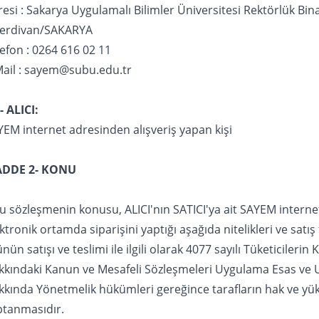
esi : Sakarya Uygulamalı Bilimler Üniversitesi Rektörlük Bina
Serdivan/SAKARYA
efon : 0264 616 02 11
Mail : sayem@subu.edu.tr
- ALICI:
EM internet adresinden alışveriş yapan kişi
DDE 2- KONU
u sözleşmenin konusu, ALICI'nın SATICI'ya ait SAYEM interne
ktronik ortamda siparişini yaptığı aşağıda nitelikleri ve satış f
nün satışı ve teslimi ile ilgili olarak 4077 sayılı Tüketicileri
kkındaki Kanun ve Mesafeli Sözleşmeleri Uygulama Esas ve U
kkında Yönetmelik hükümleri gereğince tarafların hak ve yü
ptanmasıdır.