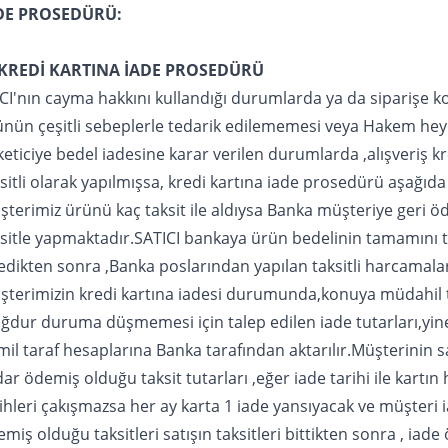
DE PROSEDÜRÜ:
 KREDİ KARTINA İADE PROSEDÜRÜ
CI'nın cayma hakkını kullandığı durumlarda ya da siparişe k
nün çeşitli sebeplerle tedarik edilememesi veya Hakem heyet
eticiye bedel iadesine karar verilen durumlarda ,alışveriş kre
sitli olarak yapılmışsa, kredi kartına iade prosedürü aşağıda b
terimiz ürünü kaç taksit ile aldıysa Banka müşteriye geri 
ksitle yapmaktadır.SATICI bankaya ürün bedelinin tamamını 
edikten sonra ,Banka poslarından yapılan taksitli harcamala
şterimizin kredi kartına iadesi durumunda,konuya müdahil t
dur duruma düşmemesi için talep edilen iade tutarları,yine 
il taraf hesaplarına Banka tarafından aktarılır.Müşterinin sa
ar ödemiş olduğu taksit tutarları ,eğer iade tarihi ile kartı
ihleri çakışmazsa her ay karta 1 iade yansıyacak ve müşteri
miş olduğu taksitleri satışın taksitleri bittikten sonra , iad