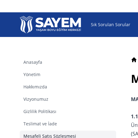
SAYEM
Sık Sorulan Sorular
Anasayfa
An
M
Yönetim
Hakkımızda
MA
Vizyonumuz
Gizlilik Politikası
1.1
Teslimat ve İade
Ün
(S
Mesafeli Satış Sözleşmesi