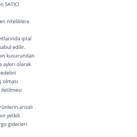
en SATICI
en niteliklere
tlarında iptal
abul edilir.
'nın kusurundan
 aykırı olarak
bedelini
ş olması
iletilmesi
ünlerin arızalı
ın yetkili
rgo giderleri