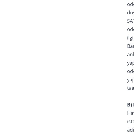
öde
dü
SAT
öd
ilg
Ba
an
yap
öd
yap
ta
B)
Ha
ist
adı