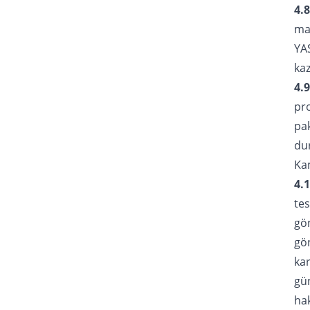
4.
mat
YAS
kaz
4.9
pr
pak
du
Kam
4.1
te
gö
gön
ka
gün
ha