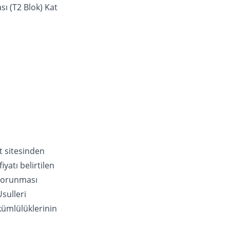
sı (T2 Blok) Kat
t sitesinden
iyatı belirtilen
n Korunması
sulleri
kümlülüklerinin