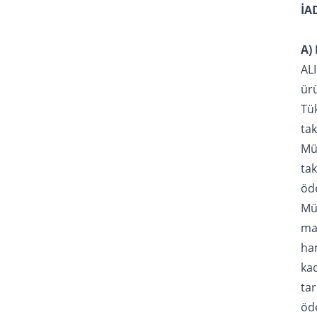
İA
A)
ALI
ürü
Tük
tak
Müş
ta
öd
Mü
mağ
ham
kad
tar
öde