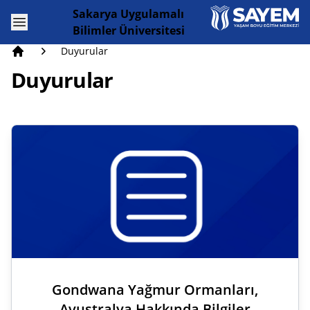
Sakarya Uygulamalı
Open menu
Bilimler Üniversitesi
Duyurular
Anasayfa
Duyurular
Gondwana Yağmur Ormanları,
Avustralya Hakkında Bilgiler